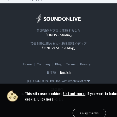
8
.
08.Still Missing - それでも残っている感触 -
01:20
9
.
09.After Image - 終わったことを説明しないで -
02:07
10
.
10.Pending Motion - 進まない戻らない -
01:11
音楽制作をプロに依頼するなら
「ONLIVE Studio」
11
.
11.The Between - そのあいだで -
00:34
音楽制作に携わる人へ贈る情報メディア
12
.
12.Almost Touch - まだここまで -
01:31
「ONLIVE Studio blog」
13
.
13.Platonic Dime - 完全に裡解された瞬間 -
01:30
Home
Company
Blog
Terms
Privacy
日本語
English
(C) SOUND ON LIVE, Inc. with whole a lot of ♥
許諾番号
This site uses cookies:
Find out more.
If you want to bake
JASRAC:9016480001Y30005
NexTone: ID000000300
cookie,
Click here
v
2.1.1
Okay, thanks