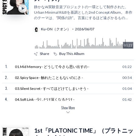
静かなAI実験音楽プロジェクトの一環として制作された、
Urban Minimal R&Bを基調とした2nd Concept Album。 本作
のテーマは、“関係の詩”。 言葉にするほど遠ざかるもの
...
Ku-ON（クオン）
2026/06/07
01:22
Share
Buy This Album
1
.
01.Mid Memory - どうして今さら思い出すの -
01:22
2
.
02.Spicy Space - 触れたこともないのにさ -
00:54
3
.
03.Silent Secret - すべてほどけてしまいそう -
01:04
4
.
04.Soft Link - 少しだけ深くなるだけ -
01:42
Show More
5
.
05.Name Calling - 呼び方ひとつで壊れそうで -
00:45
6
.
06.Gazing Eyes - 届かなくてもいいはずで -
00:55
1st「PLATONIC TIME」（プラトニッ
7
.
07.One Step - 見ないふりしてる -
00:53