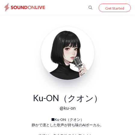
Get Started
Ku-ON（クオン）
@
ku-on
■Ku-ON（クオン）
静かで凛とした歌声が持ち味のAIボーカル。