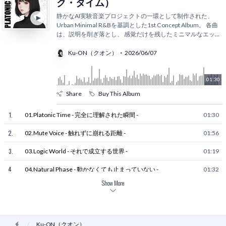
ク・タイム）
8
.
08.Keep Time - 動かなくていい時間 -
01:27
静かなAI実験音楽プロジェクトの一環として制作された、
Urban Minimal R&Bを基調とした1st Concept Album。 各曲
9
.
09.Just Looking - 今のままを見ていたい -
01:10
は、説明を削ぎ落とし、 感覚だけを残したミニマルなエッ
セ
...
10
.
10.Quiet Wave - 確かめることしないまま -
01:14
Ku-ON（クオン）
2026/06/07
11
.
11.Zip Lip - ねえ、気づかなくていい -
00:55
01:30
12
.
12.Last Dialogue - たしかにあるのに -
01:10
Share
Buy This Album
13
.
13.Lil Memory - この距離が消える前に -
00:37
1
.
01.Platonic Time - 完全に理解された瞬間 -
01:30
2
.
02.Mute Voice - 触れずに崩れる距離 -
01:56
3
.
03.Logic World - それで成立する世界 -
01:19
4
.
04.Natural Phase - 動かなくても止まっていない -
01:32
Show More
5
.
05.Soft Signal - いつも遅れてやってくる -
01:40
6
.
06.Stay Close - 決まっていないままの -
00:45
7
.
07.Cool Distance - 完了するほど遠ざかる -
02:17
Home
Ku-ON（クオン）