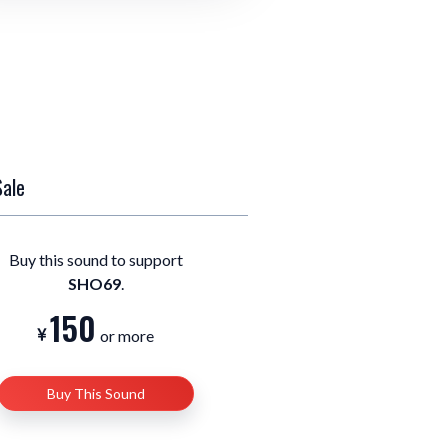
Sale
Buy this sound to support
SHO69
.
150
or more
Buy This Sound