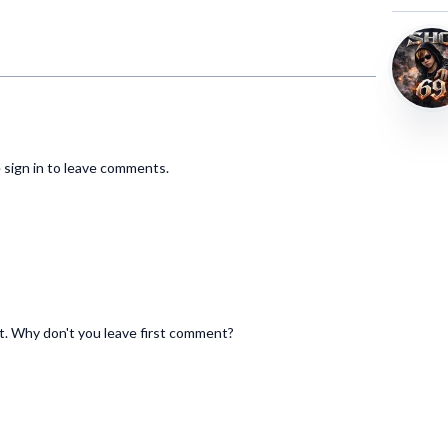
こと
 sign in to leave comments.
の
. Why don't you leave first comment?