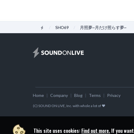
どこまでも続くこの夜空の下
俺たちの崩れない絆
お前らの夢も俺が応援する
笑われたっていい
Home
SHO69
月照夢~月だけ照らす夢~
泣いたっていい
怒っていい
叶えるまで戦え
俺が全力で応援してやるから
他人の顔色なんて見るな
大事なことはお前の心の中
何年かかったとしても
どれだけの月日が流れたとしても
最後に笑ってる奴の勝ち
Home
Company
Blog
Terms
Privacy
それだけは忘れないで生きようよ
(C) SOUND ON LIVE, Inc. with whole a lot of ♥
人は誰しも強くはない
欲しいものの為に強くなる
だから必死に掴むのさ
This site uses cookies:
どうしても手放せないもの
Find out more.
If you want