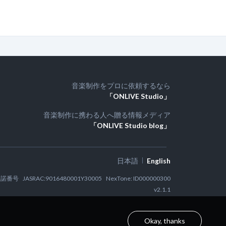
音楽制作をプロに依頼するなら
「ONLIVE Studio」
音楽制作に携わる人へ贈る情報メディア
「ONLIVE Studio blog」
日本語
English
許諾番号
JASRAC:9016480001Y30005
NexTone: ID000000300
v
2.1.1
Okay, thanks