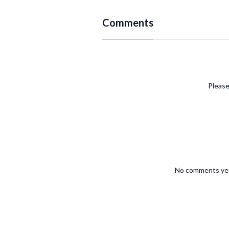
真っ暗でも　歩いた道
指さされ笑い者　だとしても
Comments
見返してやるてめぇらとは違うって
星の数だけの夢見てきて
たった一つだけ　叶えたい想い
満点の星空見上げた夜
月だけが一番　輝いていた
Please
迷い　傷つきながらでも
月の光だけ　頼りに歩いた
流した涙は星になり
俺の夢だけは月になる
バカな俺でも叶えたいこと
たったひとつだけに本気になれるも
このバース蹴り飛ばして歩く道
No comments yet
通り過ぎた、沢山の人達
それでも支えてくれた友達
恋人たちだけが、俺の太陽
お前らにも知っといて欲しい