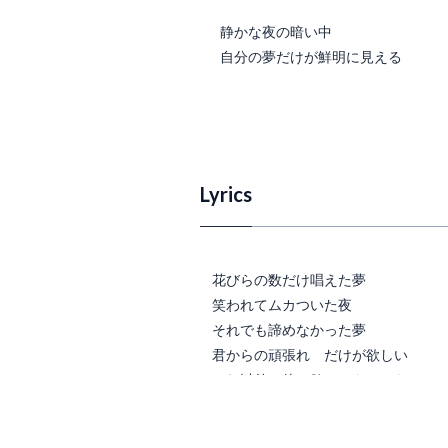
静かな夜の暗い中
自分の夢だけが鮮明に見える
Lyrics
花びらの数だけ唱えた夢
笑われてムカついた夜
それでも諦めなかった夢
君からの頑張れ　だけが欲しい
それ以外　他に欲しいものはない
もがきながら探した道
暗闇を照らした　ひと筋の光