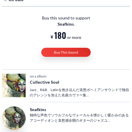
What You Won’t Do for Love(Bobby Caldwell)
Almaz(Randy Crawford）
Buy this sound to support
Fantasy(Earth, Wind & Fire)
Snafkins
.
Love Is Blindness(U2)
180
Just the Two of Us(Grover Washington Jr.)
or more
Shape of My Heart ～ instrumental(Sting)
Tamacun ～ instrumental(Rodrigo Y Gabriela)
Buy This Sound
on a album
Collective Soul
Jazz、R&B、Latinを抱き込んだ哀愁ボヘミアンサウンドで独自
のアレンジを加えた名曲カヴァー集
...
Snafkins
独特な声色でソウルフルなヴォーカル＆懐かしく暖かみのある
アコーディオンと哀愁感全開のギターのジャズユ
...