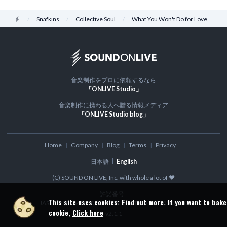
Home
Snafkins
Collective Soul
What You Won't Do for Love
音楽制作をプロに依頼するなら
「ONLIVE Studio」
音楽制作に携わる人へ贈る情報メディア
「ONLIVE Studio blog」
Home
Company
Blog
Terms
Privacy
日本語
English
(C) SOUND ON LIVE, Inc. with whole a lot of ♥
許諾番号
This site uses cookies:
Find out more.
If you want to bake
JASRAC:9016480001Y30005
NexTone: ID000000300
cookie,
Click here
v
2.1.1