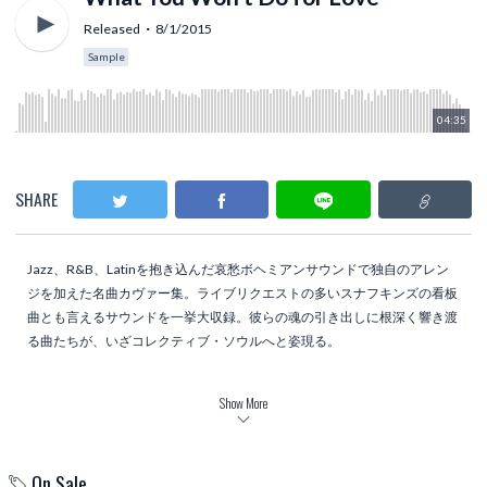
Released
8/1/2015
Sample
04:35
SHARE
Jazz、R&B、Latinを抱き込んだ哀愁ボヘミアンサウンドで独自のアレン
ジを加えた名曲カヴァー集。ライブリクエストの多いスナフキンズの看板
曲とも言えるサウンドを一挙大収録。彼らの魂の引き出しに根深く響き渡
る曲たちが、いざコレクティブ・ソウルへと姿現る。
Tracklist
Show More
Tom’s diner ～ introduction(Suzanne Vega)
Let It Be(The Beatles)
Imagine(John Lennon)
On Sale
I Feel The Earth Move(Carole King)