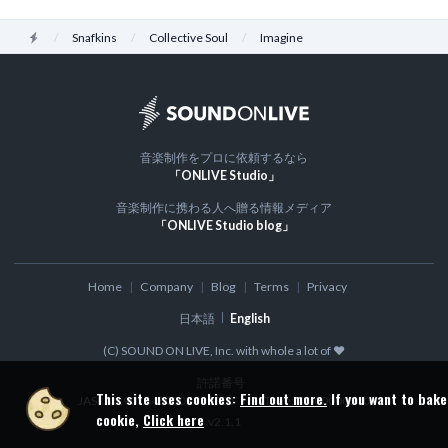
Home
Snafkins
Collective Soul
Imagine
音楽制作をプロに依頼するなら
「ONLIVE Studio」
音楽制作に携わる人へ贈る情報メディア
「ONLIVE Studio blog」
Home
Company
Blog
Terms
Privacy
日本語
English
(C) SOUND ON LIVE, Inc. with whole a lot of ♥
許諾番号
This site uses cookies:
Find out more.
If you want to bake
JASRAC:9016480001Y30005
NexTone: ID000000300
cookie,
Click here
v
2.1.1