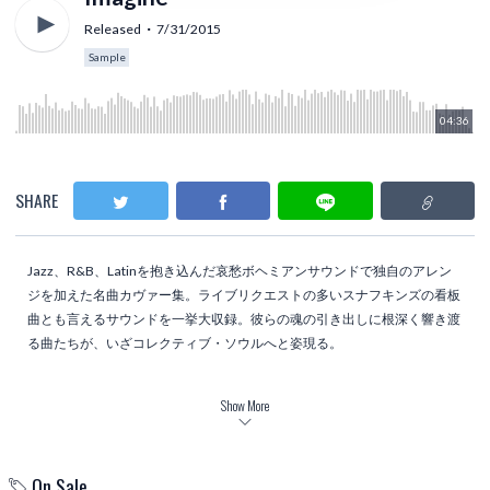
Released
7/31/2015
Sample
04:36
SHARE
Jazz、R&B、Latinを抱き込んだ哀愁ボヘミアンサウンドで独自のアレン
ジを加えた名曲カヴァー集。ライブリクエストの多いスナフキンズの看板
曲とも言えるサウンドを一挙大収録。彼らの魂の引き出しに根深く響き渡
る曲たちが、いざコレクティブ・ソウルへと姿現る。
Tracklist
Show More
Tom’s diner ～ introduction(Suzanne Vega)
Let It Be(The Beatles)
Imagine(John Lennon)
On Sale
I Feel The Earth Move(Carole King)