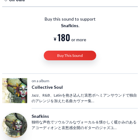
What You Won’t Do for Love(Bobby Caldwell)
Almaz(Randy Crawford）
Buy this sound to support
Fantasy(Earth, Wind & Fire)
Snafkins
.
Love Is Blindness(U2)
180
Just the Two of Us(Grover Washington Jr.)
or more
Shape of My Heart ～ instrumental(Sting)
Tamacun ～ instrumental(Rodrigo Y Gabriela)
Buy This Sound
on a album
Collective Soul
Jazz、R&B、Latinを抱き込んだ哀愁ボヘミアンサウンドで独自
のアレンジを加えた名曲カヴァー集
...
Snafkins
独特な声色でソウルフルなヴォーカル＆懐かしく暖かみのある
アコーディオンと哀愁感全開のギターのジャズユ
...