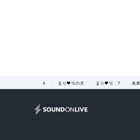
Home
まり🖤🫧の犬
まり🖤🫧 7
未