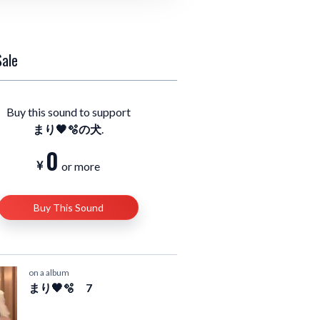
Sale
Buy this sound to support
まり🖤🫧の犬
.
0
or more
Buy This Sound
on a album
まり🖤🫧 7