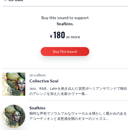
What You Won’t Do for Love(Bobby Caldwell)
Almaz(Randy Crawford）
Buy this sound to support
Fantasy(Earth, Wind & Fire)
Snafkins
.
Love Is Blindness(U2)
180
Just the Two of Us(Grover Washington Jr.)
or more
Shape of My Heart ～ instrumental(Sting)
Tamacun ～ instrumental(Rodrigo Y Gabriela)
Buy This Sound
on a album
Collective Soul
Jazz、R&B、Latinを抱き込んだ哀愁ボヘミアンサウンドで独自
のアレンジを加えた名曲カヴァー集
...
Snafkins
独特な声色でソウルフルなヴォーカル＆懐かしく暖かみのある
アコーディオンと哀愁感全開のギターのジャズユ
...