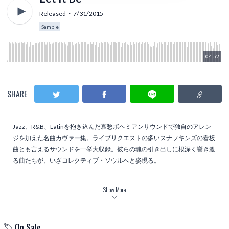
Released
7/31/2015
Sample
04:52
SHARE
Jazz、R&B、Latinを抱き込んだ哀愁ボヘミアンサウンドで独自のアレン
ジを加えた名曲カヴァー集。ライブリクエストの多いスナフキンズの看板
曲とも言えるサウンドを一挙大収録。彼らの魂の引き出しに根深く響き渡
る曲たちが、いざコレクティブ・ソウルへと姿現る。
Tracklist
Show More
Tom’s diner ～ introduction(Suzanne Vega)
Let It Be(The Beatles)
Imagine(John Lennon)
On Sale
I Feel The Earth Move(Carole King)