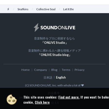
Home
Snafkins
Collective Soul
Let It Be
音楽制作をプロに依頼するなら
「ONLIVE Studio」
音楽制作に携わる人へ贈る情報メディア
「ONLIVE Studio blog」
Home
Company
Blog
Terms
Privacy
日本語
English
(C) SOUND ON LIVE, Inc. with whole a lot of ♥
許諾番号
This site uses cookies:
Find out more.
If you want to bake
JASRAC:9016480001Y30005
NexTone: ID000000300
cookie,
Click here
v
2.1.1